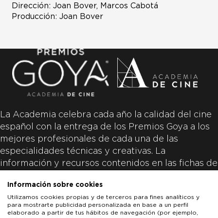
Dirección: Joan Bover, Marcos Cabotá
Producción: Joan Bover
La Academia celebra cada año la calidad del cine
español con la entrega de los Premios Goya a los
mejores profesionales de cada una de las
especialidades técnicas y creativas. La
información y recursos contenidos en las fichas de
las películas inscritas es aportada por las
Información sobre cookies
productoras de las películas y responsabilidad
Utilizamos cookies propias y de terceros para fines analíticos y
única y exclusiva de las mismas.
para mostrarte publicidad personalizada en base a un perfil
elaborado a partir de tus hábitos de navegación (por ejemplo,