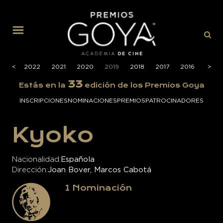
MENÚ
2023
<
<
2022
2021
2020
2019
2018
2017
2016
2015
>
>
33
Estás en la
edición de los Premios Goya
INSCRIPCIONES
NOMINACIONES
PREMIOS
PATROCINADORES
Kyoko
Nacionalidad
Española
Dirección
Joan Bover, Marcos Cabotá
1
Nominación