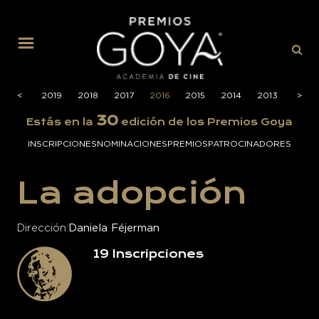
MENÚ
2020
<
<
2019
2018
2017
2016
2015
2014
2013
2012
>
>
30
Estás en la
edición de los Premios Goya
INSCRIPCIONES
NOMINACIONES
PREMIOS
PATROCINADORES
La adopción
Dirección
Daniela Féjerman
19
Inscripciones