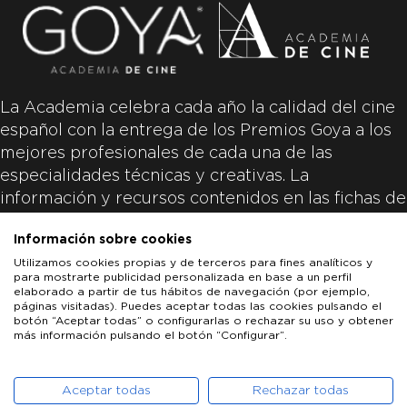
La Academia celebra cada año la calidad del cine
español con la entrega de los Premios Goya a los
mejores profesionales de cada una de las
especialidades técnicas y creativas. La
información y recursos contenidos en las fichas de
las películas inscritas es aportada por las
Información sobre cookies
productoras de las películas y responsabilidad
Utilizamos cookies propias y de terceros para fines analíticos y
única y exclusiva de las mismas.
para mostrarte publicidad personalizada en base a un perfil
elaborado a partir de tus hábitos de navegación (por ejemplo,
páginas visitadas). Puedes aceptar todas las cookies pulsando el
botón “Aceptar todas” o configurarlas o rechazar su uso y obtener
más información pulsando el botón “Configurar”.
LOS GOYA
GOYA DE HONOR
GOYA INTERNACIONAL
ACADEMIA DE CINE
PATROCINADORES
PRENSA
CONTACTO
Aceptar todas
Rechazar todas