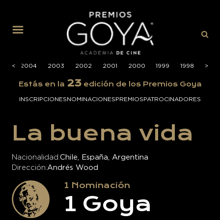
MENÚ
005
<
<
2004
2003
2002
2001
2000
1999
1998
>
>
1997
23
Estás en la
edición de los Premios Goya
INSCRIPCIONES
NOMINACIONES
PREMIOS
PATROCINADORES
La buena vida
Nacionalidad
Chile, España, Argentina
Dirección
Andrés Wood
1
Nominación
1
Goya