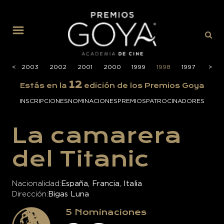
MENÚ
004
<
<
2003
2002
2001
2000
1999
1998
1997
1996
>
>
12
Estás en la
edición de los Premios Goya
INSCRIPCIONES
NOMINACIONES
PREMIOS
PATROCINADORES
La camarera
del Titanic
Nacionalidad
España, Francia, Italia
Dirección
Bigas Luna
5
Nominaciones