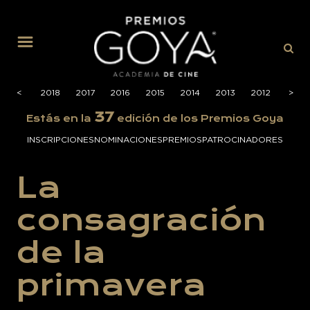
MENÚ
2019
<
<
2018
2017
2016
2015
2014
2013
2012
2011
>
>
37
Estás en la
edición de los Premios Goya
INSCRIPCIONES
NOMINACIONES
PREMIOS
PATROCINADORES
La
consagración
de la
primavera