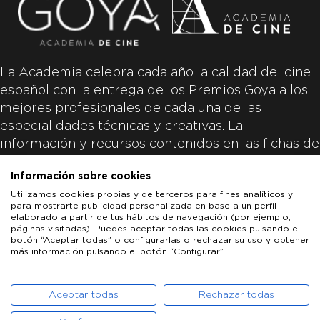
La Academia celebra cada año la calidad del cine
español con la entrega de los Premios Goya a los
mejores profesionales de cada una de las
especialidades técnicas y creativas. La
información y recursos contenidos en las fichas de
las películas inscritas es aportada por las
Información sobre cookies
productoras de las películas y responsabilidad
Utilizamos cookies propias y de terceros para fines analíticos y
única y exclusiva de las mismas.
para mostrarte publicidad personalizada en base a un perfil
elaborado a partir de tus hábitos de navegación (por ejemplo,
páginas visitadas). Puedes aceptar todas las cookies pulsando el
botón “Aceptar todas” o configurarlas o rechazar su uso y obtener
más información pulsando el botón “Configurar”.
LOS GOYA
GOYA DE HONOR
GOYA INTERNACIONAL
ACADEMIA DE CINE
PATROCINADORES
PRENSA
CONTACTO
Aceptar todas
Rechazar todas