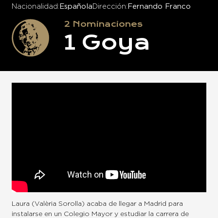
Nacionalidad
Española
Dirección
Fernando Franco
2
Nominaciones
1
Goya
Laura (Valèria Sorolla) acaba de llegar a Madrid para
instalarse en un Colegio Mayor y estudiar la carrera de