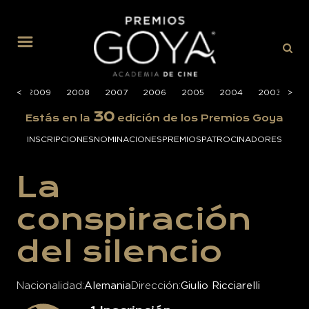
MENÚ
010
<
<
2009
2008
2007
2006
2005
2004
2003
>
>
20
30
Estás en la
edición de los Premios Goya
INSCRIPCIONES
NOMINACIONES
PREMIOS
PATROCINADORES
La
conspiración
del silencio
Nacionalidad
Alemania
Dirección
Giulio Ricciarelli