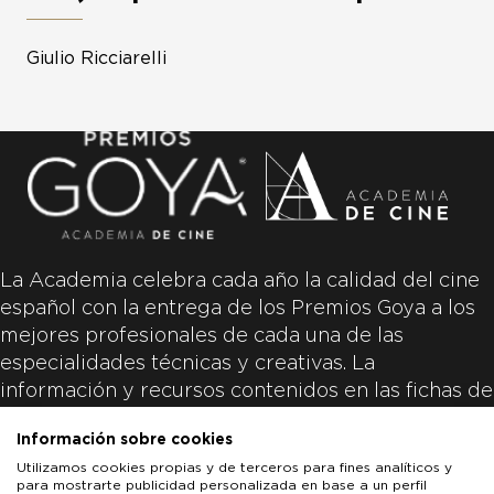
Giulio Ricciarelli
La Academia celebra cada año la calidad del cine
español con la entrega de los Premios Goya a los
mejores profesionales de cada una de las
especialidades técnicas y creativas. La
información y recursos contenidos en las fichas de
las películas inscritas es aportada por las
Información sobre cookies
productoras de las películas y responsabilidad
Utilizamos cookies propias y de terceros para fines analíticos y
única y exclusiva de las mismas.
para mostrarte publicidad personalizada en base a un perfil