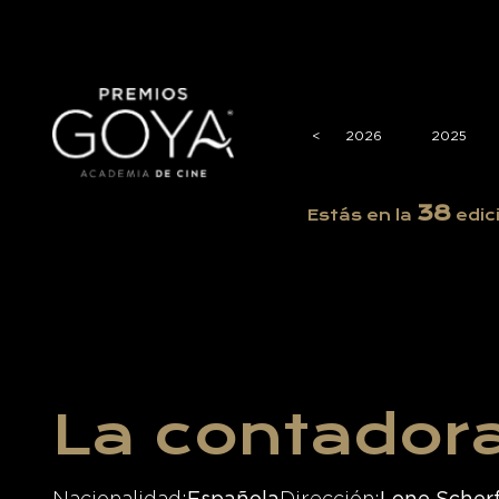
<
<
2026
2025
38
Estás en la
edic
La contadora