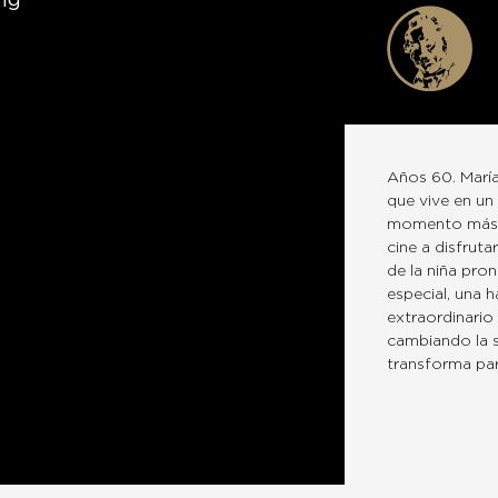
ig
Años 60. María
que vive en un
momento más e
cine a disfruta
de la niña pro
especial, una h
extraordinario
cambiando la s
transforma par