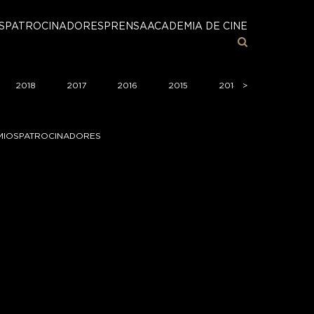
S
PATROCINADORES
PRENSA
ACADEMIA DE CINE
2018
2017
2016
2015
2014
>
>
2013
MIOS
PATROCINADORES