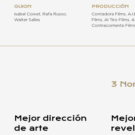
GUION
PRODUCCIÓN
Isabel Coixet, Rafa Russo,
Contadora Films, A.I.
Walter Salles
Films, Al Tiro Films, A
Contracorriente Films
3 No
Mejor dirección
Mejor
de arte
reve