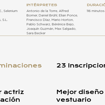
INTÉRPRETES
DURACI
E., Selenium
Antonio de la Torre, Alfred
116 minutos
Borner, Daniel Brühl, Elian Ponce,
, S.L.
Francisco Díaz, Mario Horton,
Pablo Schwarz, Bérénice Bejo,
Joaquín Guzmán, Max Salgado,
Sara Becker
minaciones
23 Inscripci
 actriz
Mejor diseño
lación
vestuario