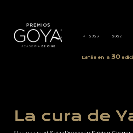
2026
2025
2024
<
<
2023
2022
30
Estás en la
edic
La cura de 