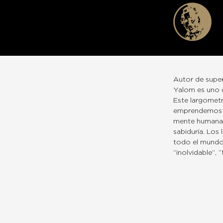
Autor de super
Yalom es uno d
Este largometr
emprendemos un
mente humana m
sabiduría. Los
todo el mundo 
“inolvidable”, 