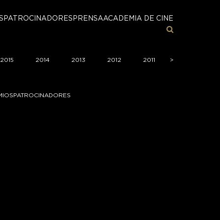
S
PATROCINADORES
PRENSA
ACADEMIA DE CINE
2015
2014
2013
2012
2011
>
>
2010
2
MIOS
PATROCINADORES