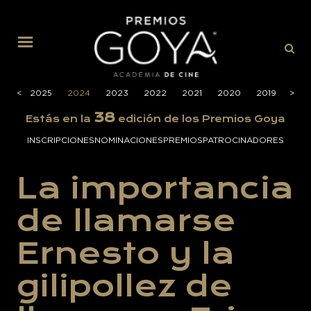
MENÚ
026
<
<
2025
2024
2023
2022
2021
2020
2019
>
>
201
38
Estás en la
edición de los Premios Goya
INSCRIPCIONES
NOMINACIONES
PREMIOS
PATROCINADORES
La importancia
de llamarse
Ernesto y la
gilipollez de