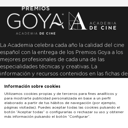
La Academia celebra cada año la calidad del cine
español con la entrega de los Premios Goya a los
mejores profesionales de cada una de las
especialidades técnicas y creativas. La
información y recursos contenidos en las fichas de
las películas inscritas es aportada por las
Información sobre cookies
productoras de las películas y responsabilidad
Utilizamos cookies propias y de terceros para fines analíticos y
única y exclusiva de las mismas.
para mostrarte publicidad personalizada en base a un perfil
elaborado a partir de tus hábitos de navegación (por ejemplo,
páginas visitadas). Puedes aceptar todas las cookies pulsando el
botón “Aceptar todas” o configurarlas o rechazar su uso y obtener
más información pulsando el botón “Configurar”.
LOS GOYA
GOYA DE HONOR
GOYA INTERNACIONAL