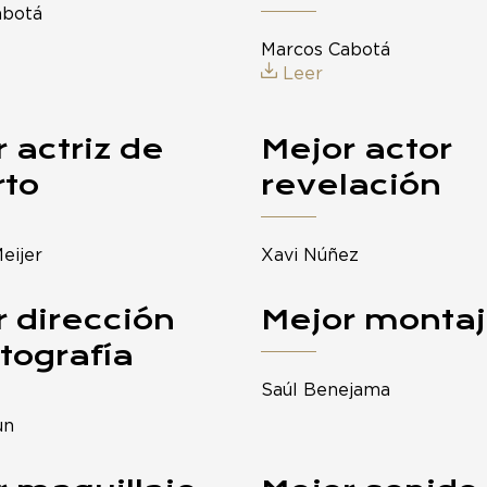
abotá
Marcos Cabotá
Leer
 actriz de
Mejor actor
rto
revelación
eijer
Xavi Núñez
 dirección
Mejor monta
tografía
Saúl Benejama
un