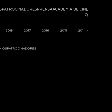
S
PATROCINADORES
PRENSA
ACADEMIA DE CINE
2018
2017
2016
2015
2014
>
>
2013
MIOS
PATROCINADORES