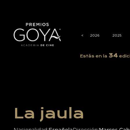
<
<
2026
2025
34
Estás en la
edic
La jaula