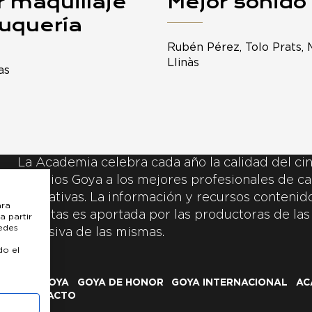
r maquillaje
Mejor sonido
luquería
Rubén Pérez, Tolo Prats, 
Llinàs
as
La Academia celebra cada año la calidad del cin
Premios Goya a los mejores profesionales de ca
y creativas. La información y recursos contenidos
ara
inscritas es aportada por las productoras de las
a partir
uedes
exclusiva de las mismas.
do el
LOS GOYA
GOYA DE HONOR
GOYA INTERNACIONAL
AC
CONTACTO