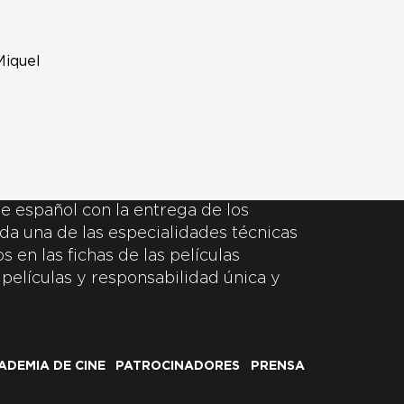
Miquel
e español con la entrega de los
da una de las especialidades técnicas
 en las fichas de las películas
 películas y responsabilidad única y
ADEMIA DE CINE
PATROCINADORES
PRENSA