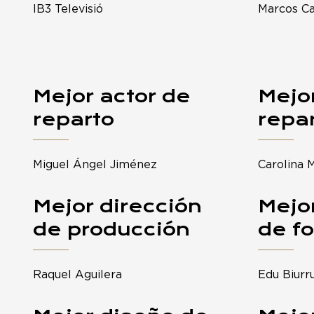
IB3 Televisió
Marcos C
Mejor actor de
Mejor
reparto
repa
Miguel Ángel Jiménez
Carolina M
Mejor dirección
Mejor
de producción
de fo
Raquel Aguilera
Edu Biurr