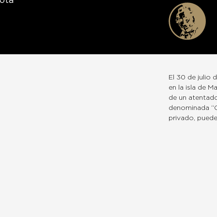
otá
El 30 de julio
en la isla de 
de un atentado 
denominada “Op
privado, puede e