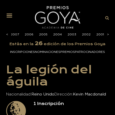
MENÚ
008
<
<
2007
2006
2005
2004
2003
2002
2001
>
>
20
26
Estás en la
edición de los Premios Goya
INSCRIPCIONES
NOMINACIONES
PREMIOS
PATROCINADORES
La legión del
águila
Nacionalidad
Reino Unido
Dirección
Kevin Macdonald
1
Inscripción