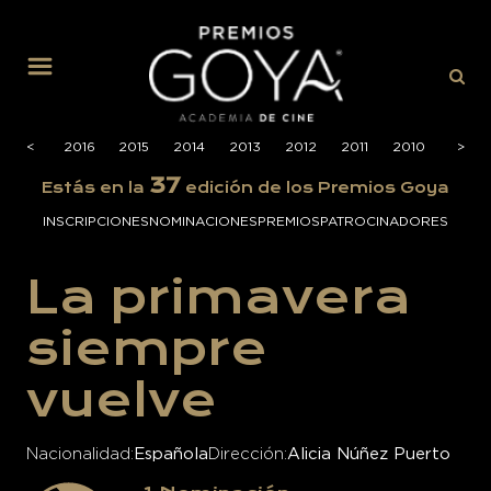
MENÚ
2017
<
<
2016
2015
2014
2013
2012
2011
2010
2009
>
>
37
Estás en la
edición de los Premios Goya
INSCRIPCIONES
NOMINACIONES
PREMIOS
PATROCINADORES
La primavera
siempre
vuelve
Nacionalidad
Española
Dirección
Alicia Núñez Puerto