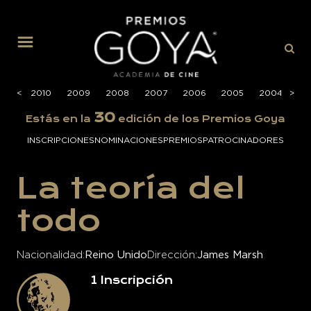
MENÚ
2011
<
<
2010
2009
2008
2007
2006
2005
2004
>
>
20
30
Estás en la
edición de los Premios Goya
INSCRIPCIONES
NOMINACIONES
PREMIOS
PATROCINADORES
La teoría del
todo
Nacionalidad
Reino Unido
Dirección
James Marsh
1
Inscripción