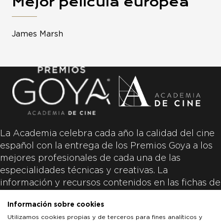
Mejor película europea
James Marsh
La Academia celebra cada año la calidad del cine
español con la entrega de los Premios Goya a los
mejores profesionales de cada una de las
especialidades técnicas y creativas. La
información y recursos contenidos en las fichas de
las películas inscritas es aportada por las
Información sobre cookies
productoras de las películas y responsabilidad
Utilizamos cookies propias y de terceros para fines analíticos y
única y exclusiva de las mismas.