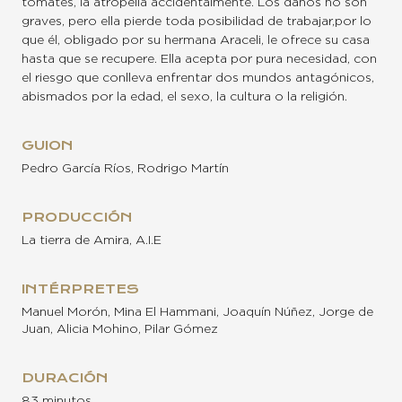
tomates, la atropella accidentalmente. Los daños no son
graves, pero ella pierde toda posibilidad de trabajar,por lo
que él, obligado por su hermana Araceli, le ofrece su casa
hasta que se recupere. Ella acepta por pura necesidad, con
el riesgo que conlleva enfrentar dos mundos antagónicos,
abismados por la edad, el sexo, la cultura o la religión.
GUION
Pedro García Ríos, Rodrigo Martín
PRODUCCIÓN
La tierra de Amira, A.I.E
INTÉRPRETES
Manuel Morón, Mina El Hammani, Joaquín Núñez, Jorge de
Juan, Alicia Mohino, Pilar Gómez
DURACIÓN
83 minutos