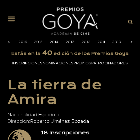
MENÚ
2017
<
2016
2015
2014
2013
2012
2011
2010
2009
>
40
Estás en la
edición de los Premios Goya
INSCRIPCIONES
NOMINACIONES
PREMIOS
PATROCINADORES
La tierra de
Amira
Nacionalidad
Española
Dirección
Roberto Jiménez Bozada
18
Inscripciones