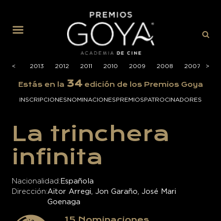
MENÚ
2014
<
<
2013
2012
2011
2010
2009
2008
2007
>
>
20
34
Estás en la
edición de los Premios Goya
INSCRIPCIONES
NOMINACIONES
PREMIOS
PATROCINADORES
La trinchera
infinita
Nacionalidad
Española
Dirección
Aitor Arregi, Jon Garaño, José Mari
Goenaga
15
Nominaciones