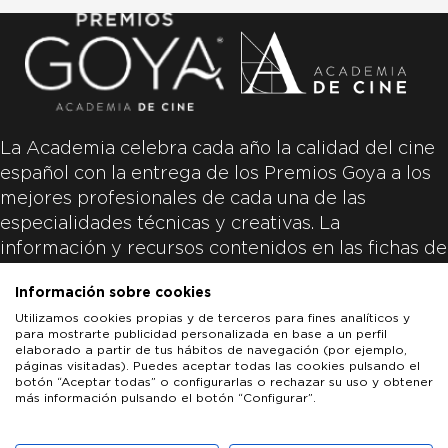
La Academia celebra cada año la calidad del cine
español con la entrega de los Premios Goya a los
mejores profesionales de cada una de las
especialidades técnicas y creativas. La
información y recursos contenidos en las fichas de
las películas inscritas es aportada por las
Información sobre cookies
productoras de las películas y responsabilidad
Utilizamos cookies propias y de terceros para fines analíticos y
única y exclusiva de las mismas.
para mostrarte publicidad personalizada en base a un perfil
elaborado a partir de tus hábitos de navegación (por ejemplo,
páginas visitadas). Puedes aceptar todas las cookies pulsando el
botón “Aceptar todas” o configurarlas o rechazar su uso y obtener
más información pulsando el botón “Configurar”.
LOS GOYA
GOYA DE HONOR
GOYA INTERNACIONAL
ACADEMIA DE CINE
PATROCINADORES
PRENSA
CONTACTO