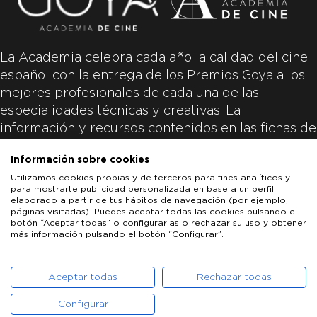
La Academia celebra cada año la calidad del cine
español con la entrega de los Premios Goya a los
mejores profesionales de cada una de las
especialidades técnicas y creativas. La
información y recursos contenidos en las fichas de
las películas inscritas es aportada por las
Información sobre cookies
productoras de las películas y responsabilidad
Utilizamos cookies propias y de terceros para fines analíticos y
única y exclusiva de las mismas.
para mostrarte publicidad personalizada en base a un perfil
elaborado a partir de tus hábitos de navegación (por ejemplo,
páginas visitadas). Puedes aceptar todas las cookies pulsando el
botón “Aceptar todas” o configurarlas o rechazar su uso y obtener
más información pulsando el botón “Configurar”.
LOS GOYA
GOYA DE HONOR
GOYA INTERNACIONAL
ACADEMIA DE CINE
PATROCINADORES
PRENSA
CONTACTO
Aceptar todas
Rechazar todas
Configurar
POLÍTICA DE COOKIES
AVISO LEGAL