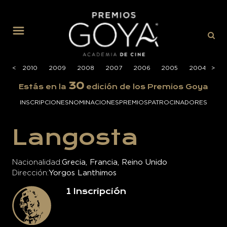
MENÚ
2011
<
<
2010
2009
2008
2007
2006
2005
2004
>
>
20
30
Estás en la
edición de los Premios Goya
INSCRIPCIONES
NOMINACIONES
PREMIOS
PATROCINADORES
Langosta
Nacionalidad
Grecia, Francia, Reino Unido
Dirección
Yorgos Lanthimos
1
Inscripción