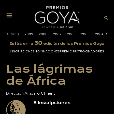
MENÚ
2011
<
<
2010
2009
2008
2007
2006
2005
2004
>
>
20
30
Estás en la
edición de los Premios Goya
INSCRIPCIONES
NOMINACIONES
PREMIOS
PATROCINADORES
Las lágrimas
de África
Dirección
Amparo Climent
8
Inscripciones