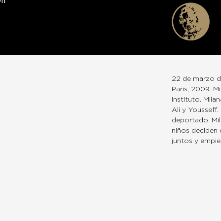
il
22 de marzo de
Paris, 2009. M
Instituto. Mila
Alí y Yousseff.
deportado. Mila
niños deciden 
juntos y empie