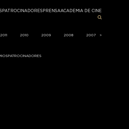
S
PATROCINADORES
PRENSA
ACADEMIA DE CINE
2011
2010
2009
2008
2007
>
>
2006
MIOS
PATROCINADORES