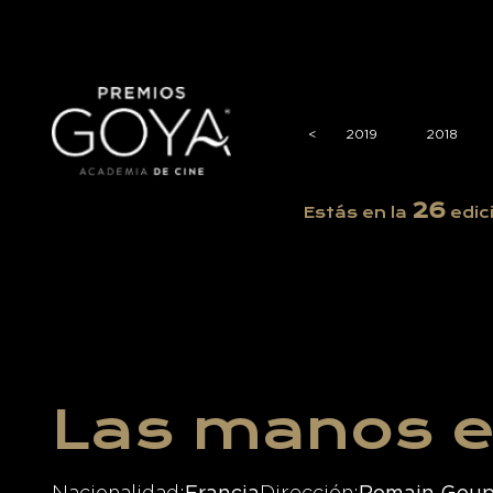
2023
2022
2021
2020
<
<
2019
2018
26
Estás en la
edic
Las manos en