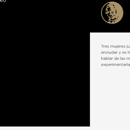
leo
Tres mujeres j
enviudar y es 
hablar de las 
experimentarla