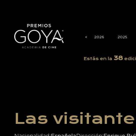
<
<
2026
2025
38
Estás en la
edic
Las visitant