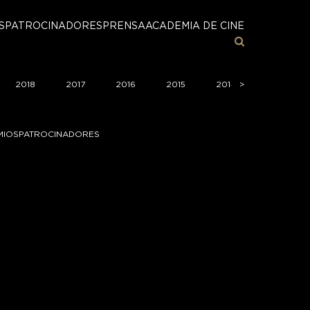
S
PATROCINADORES
PRENSA
ACADEMIA DE CINE
2018
2017
2016
2015
2014
>
>
2013
MIOS
PATROCINADORES