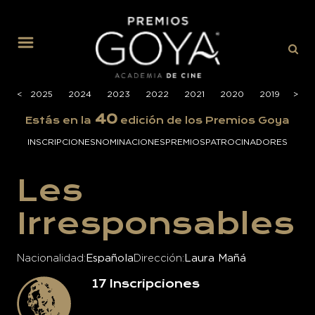
MENÚ
026
<
2025
2024
2023
2022
2021
2020
2019
>
201
40
Estás en la
edición de los Premios Goya
INSCRIPCIONES
NOMINACIONES
PREMIOS
PATROCINADORES
Les
Irresponsables
Nacionalidad
Española
Dirección
Laura Mañá
17
Inscripciones