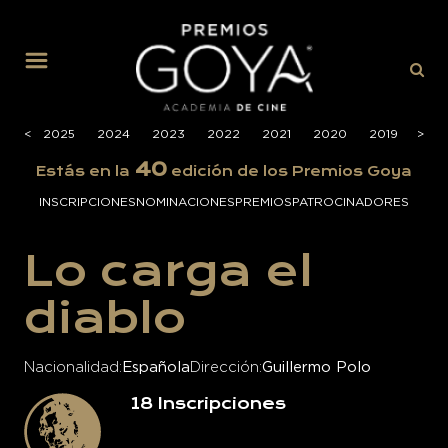
MENÚ
026
<
2025
2024
2023
2022
2021
2020
2019
>
201
40
Estás en la
edición de los Premios Goya
INSCRIPCIONES
NOMINACIONES
PREMIOS
PATROCINADORES
Lo carga el
diablo
Nacionalidad
Española
Dirección
Guillermo Polo
18
Inscripciones