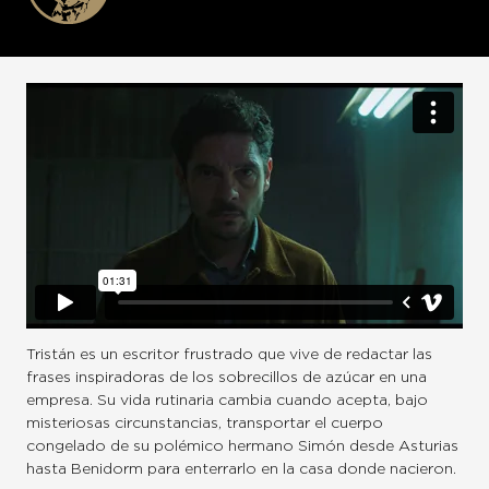
Tristán es un escritor frustrado que vive de redactar las
frases inspiradoras de los sobrecillos de azúcar en una
empresa. Su vida rutinaria cambia cuando acepta, bajo
misteriosas circunstancias, transportar el cuerpo
congelado de su polémico hermano Simón desde Asturias
hasta Benidorm para enterrarlo en la casa donde nacieron.