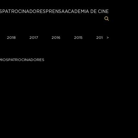
S
PATROCINADORES
PRENSA
ACADEMIA DE CINE
2018
2017
2016
2015
2014
>
>
2013
MIOS
PATROCINADORES