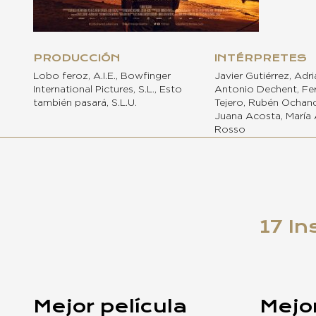
PRODUCCIÓN
INTÉRPRETES
Lobo feroz, A.I.E., Bowfinger
Javier Gutiérrez, Adr
International Pictures, S.L., Esto
Antonio Dechent, Fe
también pasará, S.L.U.
Tejero, Rubén Ochand
Juana Acosta, María 
Rosso
17 In
Mejor película
Mejor