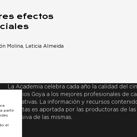
res efectos
ciales
n Molina, Leticia Almeida
La Academia celebra cada año la calidad del cin
Premios Goya a los mejores profesionales de ca
y creativas. La información y recursos contenidos
ara
inscritas es aportada por las productoras de las
a partir
uedes
exclusiva de las mismas.
do el