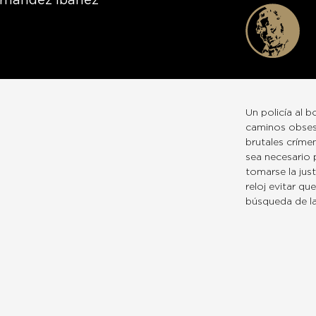
rnández Ibáñez
Un policía al 
caminos obsesi
brutales críme
sea necesario 
tomarse la jus
reloj evitar q
búsqueda de la