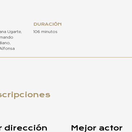
DURACIÓN
iana Ugarte,
106 minutos
rnando
iano,
Alfonsa
scripciones
 dirección
Mejor actor