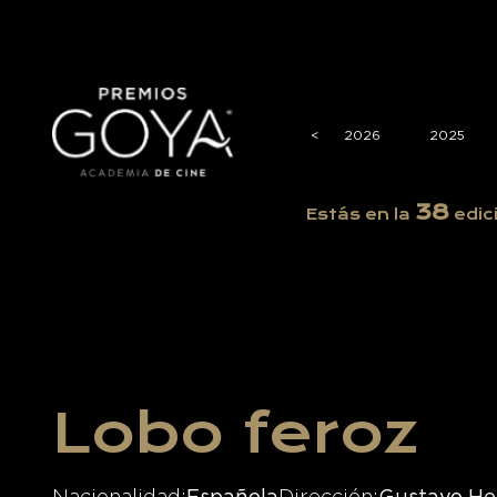
<
<
2026
2025
38
Estás en la
edic
Lobo feroz