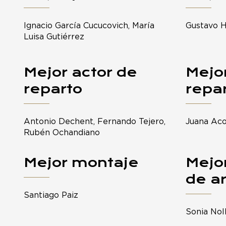
Ignacio García Cucucovich, María
Gustavo 
Luisa Gutiérrez
Mejor actor de
Mejor
reparto
repa
Antonio Dechent, Fernando Tejero,
Juana Aco
Rubén Ochandiano
Mejor montaje
Mejor
de a
Santiago Paiz
Sonia Nol