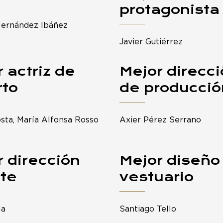
protagonista
Hernández Ibáñez
Javier Gutiérrez
 actriz de
Mejor direcc
rto
de producció
sta, María Alfonsa Rosso
Axier Pérez Serrano
 dirección
Mejor diseño
rte
vestuario
la
Santiago Tello