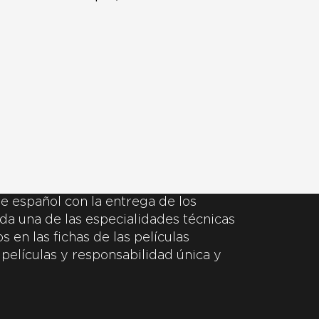
e español con la entrega de los
da una de las especialidades técnicas
 en las fichas de las películas
 películas y responsabilidad única y