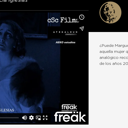
ía Iglesias
¿Puede Marguer
aquella mujer 
analógico reco
de los años 20