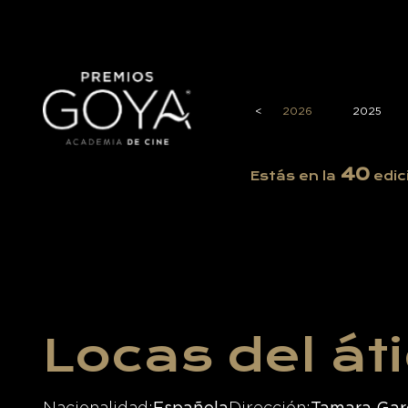
<
2026
2025
40
Estás en la
edic
Locas del át