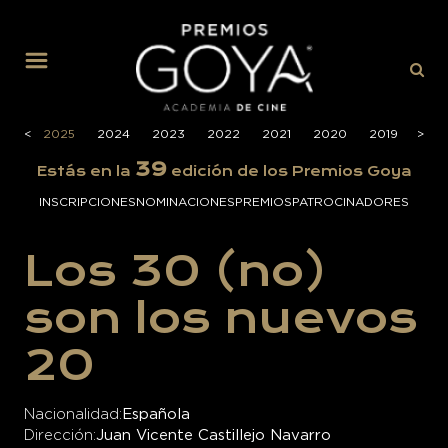
MENÚ
026
<
<
2025
2024
2023
2022
2021
2020
2019
>
>
201
39
Estás en la
edición de los Premios Goya
INSCRIPCIONES
NOMINACIONES
PREMIOS
PATROCINADORES
Los 30 (no)
son los nuevos
20
Nacionalidad
Española
Dirección
Juan Vicente Castillejo Navarro