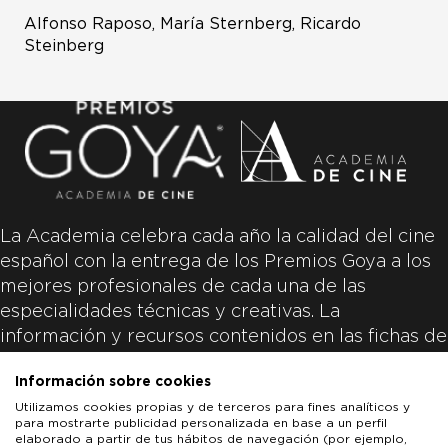
Alfonso Raposo, María Sternberg, Ricardo
Steinberg
La Academia celebra cada año la calidad del cine
español con la entrega de los Premios Goya a los
mejores profesionales de cada una de las
especialidades técnicas y creativas. La
información y recursos contenidos en las fichas de
las películas inscritas es aportada por las
Información sobre cookies
productoras de las películas y responsabilidad
Utilizamos cookies propias y de terceros para fines analíticos y
única y exclusiva de las mismas.
para mostrarte publicidad personalizada en base a un perfil
elaborado a partir de tus hábitos de navegación (por ejemplo,