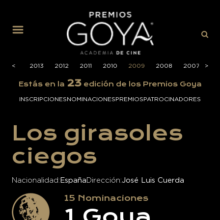
MENÚ
2014
<
<
2013
2012
2011
2010
2009
2008
2007
>
>
20
23
Estás en la
edición de los Premios Goya
INSCRIPCIONES
NOMINACIONES
PREMIOS
PATROCINADORES
Los girasoles
ciegos
Nacionalidad
España
Dirección
José Luis Cuerda
15
Nominaciones
1
Goya