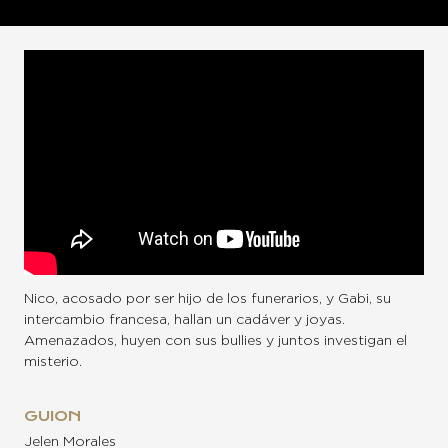
Nico, acosado por ser hijo de los funerarios, y Gabi, su
intercambio francesa, hallan un cadáver y joyas.
Amenazados, huyen con sus bullies y juntos investigan el
misterio.
GUION
Jelen Morales