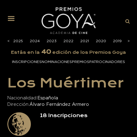
MENÚ
026
<
2025
2024
2023
2022
2021
2020
2019
>
201
40
Estás en la
edición de los Premios Goya
INSCRIPCIONES
NOMINACIONES
PREMIOS
PATROCINADORES
Los Muértimer
Nacionalidad
Española
Dirección
Álvaro Fernández Armero
18
Inscripciones