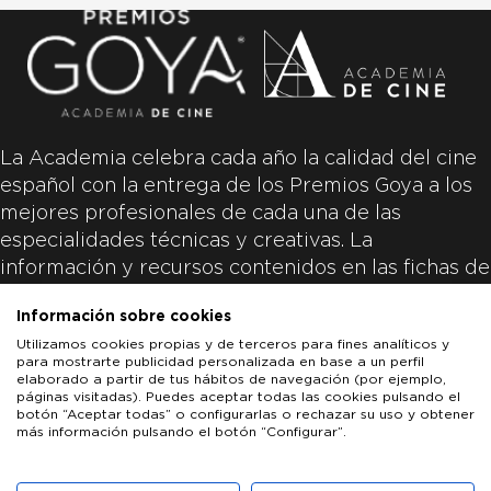
La Academia celebra cada año la calidad del cine
español con la entrega de los Premios Goya a los
mejores profesionales de cada una de las
especialidades técnicas y creativas. La
información y recursos contenidos en las fichas de
las películas inscritas es aportada por las
Información sobre cookies
productoras de las películas y responsabilidad
Utilizamos cookies propias y de terceros para fines analíticos y
única y exclusiva de las mismas.
para mostrarte publicidad personalizada en base a un perfil
elaborado a partir de tus hábitos de navegación (por ejemplo,
páginas visitadas). Puedes aceptar todas las cookies pulsando el
botón “Aceptar todas” o configurarlas o rechazar su uso y obtener
más información pulsando el botón “Configurar”.
LOS GOYA
GOYA DE HONOR
GOYA INTERNACIONAL
ACADEMIA DE CINE
PATROCINADORES
PRENSA
CONTACTO