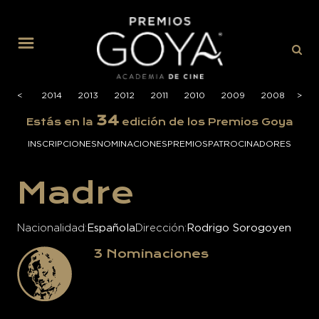
MENÚ
2015
<
<
2014
2013
2012
2011
2010
2009
2008
>
>
200
34
Estás en la
edición de los Premios Goya
INSCRIPCIONES
NOMINACIONES
PREMIOS
PATROCINADORES
Madre
Nacionalidad
Española
Dirección
Rodrigo Sorogoyen
3
Nominaciones