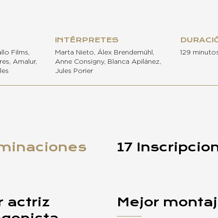
INTÉRPRETES
DURACI
llo Films,
Marta Nieto, Álex Brendemühl,
129 minuto
res, Amalur,
Anne Consigny, Blanca Apilánez,
les
Jules Porier
minaciones
17 Inscripcio
 actriz
Mejor monta
agonista