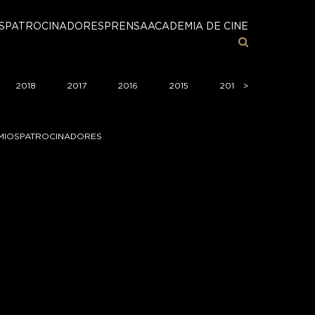
S
PATROCINADORES
PRENSA
ACADEMIA DE CINE
2018
2017
2016
2015
2014
>
>
2013
MIOS
PATROCINADORES