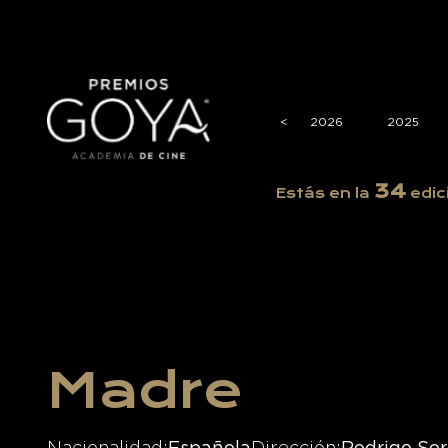
<
<
2026
2025
34
Estás en la
edic
Madre