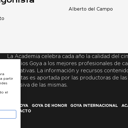
Alberto del Campo
to
La Academia celebra cada año la calidad del cin
Premios Goya a los mejores profesionales de ca
y creativas. La información y recursos contenidos
ara
inscritas es aportada por las productoras de las
a partir
uedes
exclusiva de las mismas.
do el
LOS GOYA
GOYA DE HONOR
GOYA INTERNACIONAL
AC
CONTACTO