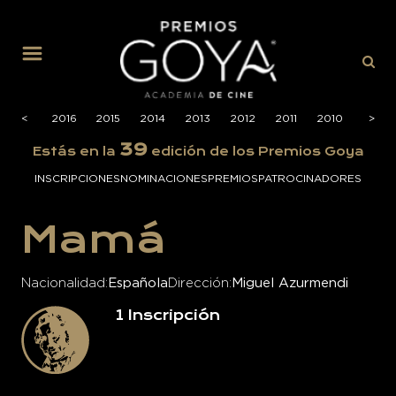
MENÚ
2017
<
<
2016
2015
2014
2013
2012
2011
2010
2009
>
>
39
Estás en la
edición de los Premios Goya
INSCRIPCIONES
NOMINACIONES
PREMIOS
PATROCINADORES
Mamá
Nacionalidad
Española
Dirección
Miguel Azurmendi
1
Inscripción