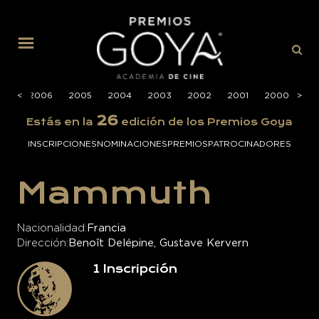
MENÚ
007
<
<
2006
2005
2004
2003
2002
2001
2000
>
>
19
26
Estás en la
edición de los Premios Goya
INSCRIPCIONES
NOMINACIONES
PREMIOS
PATROCINADORES
Mammuth
Nacionalidad
Francia
Dirección
Benoît Delépine, Gustave Kervern
1
Inscripción