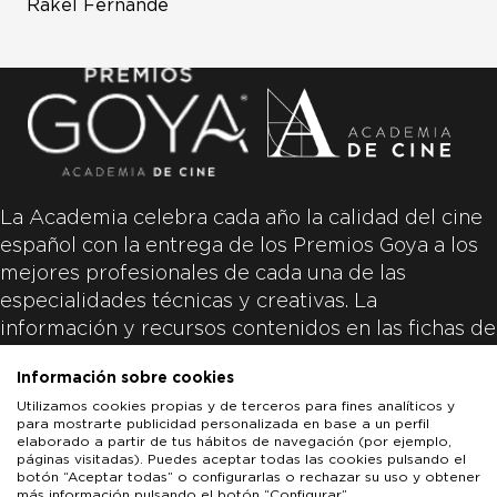
Rakel Fernánde
La Academia celebra cada año la calidad del cine
español con la entrega de los Premios Goya a los
mejores profesionales de cada una de las
especialidades técnicas y creativas. La
información y recursos contenidos en las fichas de
las películas inscritas es aportada por las
Información sobre cookies
productoras de las películas y responsabilidad
Utilizamos cookies propias y de terceros para fines analíticos y
única y exclusiva de las mismas.
para mostrarte publicidad personalizada en base a un perfil
elaborado a partir de tus hábitos de navegación (por ejemplo,
páginas visitadas). Puedes aceptar todas las cookies pulsando el
botón “Aceptar todas” o configurarlas o rechazar su uso y obtener
más información pulsando el botón “Configurar”.