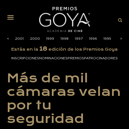
MENÚ
2002
<
<
2001
2000
1999
1998
1997
1996
1995
1994
>
>
18
Estás en la
edición de los Premios Goya
INSCRIPCIONES
NOMINACIONES
PREMIOS
PATROCINADORES
Más de mil
cámaras velan
por tu
seguridad