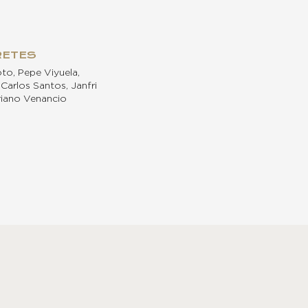
RETES
to, Pepe Viyuela,
 Carlos Santos, Janfri
riano Venancio