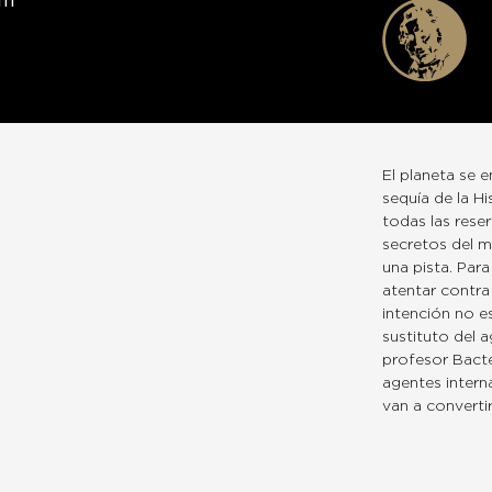
em
El planeta se 
sequía de la H
todas las rese
secretos del m
una pista. Par
atentar contra
intención no e
sustituto del a
profesor Bacte
agentes intern
van a converti