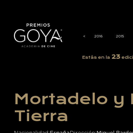
2020
2019
2018
2017
<
<
2016
2015
23
Estás en la
edic
Mortadelo y 
Tierra