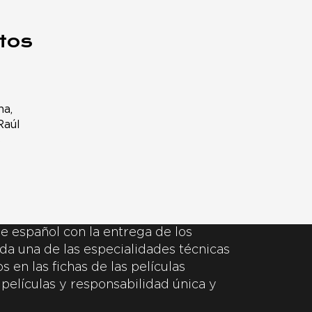
tos
a,
Raúl
s
e español con la entrega de los
da una de las especialidades técnicas
 en las fichas de las películas
 películas y responsabilidad única y