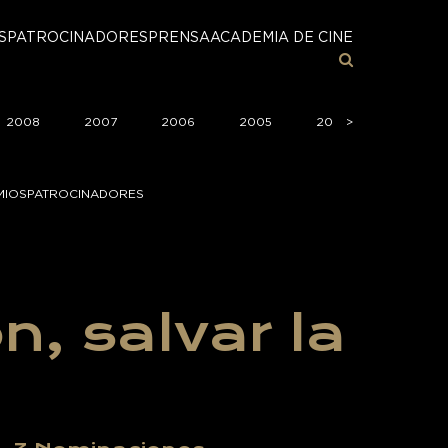
S
PATROCINADORES
PRENSA
ACADEMIA DE CINE
2008
2007
2006
2005
2004
>
>
2003
MIOS
PATROCINADORES
n, salvar la