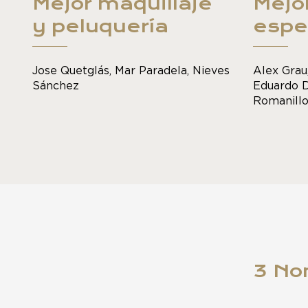
Mejor maquillaje
Mejo
y peluquería
espe
Jose Quetglás, Mar Paradela, Nieves
Alex Gra
Sánchez
Eduardo D
Romanillo
3 No