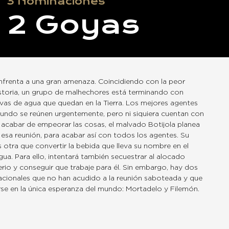
3
Nominaciones
2
Goyas
enfrenta a una gran amenaza. Coincidiendo con la peor
istoria, un grupo de malhechores está terminando con
rvas de agua que quedan en la Tierra. Los mejores agentes
undo se reúnen urgentemente, pero ni siquiera cuentan con
a acabar de empeorar las cosas, el malvado Botijola planea
 esa reunión, para acabar así con todos los agentes. Su
s otra que convertir la bebida que lleva su nombre en el
gua. Para ello, intentará también secuestrar al alocado
rio y conseguir que trabaje para él. Sin embargo, hay dos
acionales que no han acudido a la reunión saboteada y que
rse en la única esperanza del mundo: Mortadelo y Filemón.