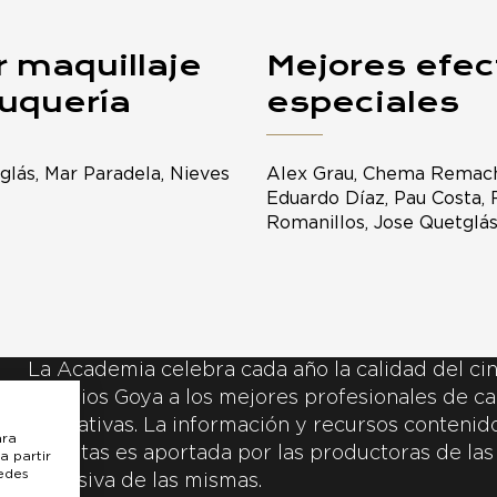
r maquillaje
Mejores efec
luquería
especiales
glás, Mar Paradela, Nieves
Alex Grau, Chema Remach
Eduardo Díaz, Pau Costa, 
Romanillos, Jose Quetglá
La Academia celebra cada año la calidad del cin
Premios Goya a los mejores profesionales de ca
y creativas. La información y recursos contenidos
ara
inscritas es aportada por las productoras de las
a partir
uedes
exclusiva de las mismas.