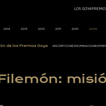
LOS GOYA
PREMIO
2014
2013
2012
2011
2010
2009
ión de los Premios Goya
INSCRIPCIONES
NOMINACIONES
PRE
Filemón: misió