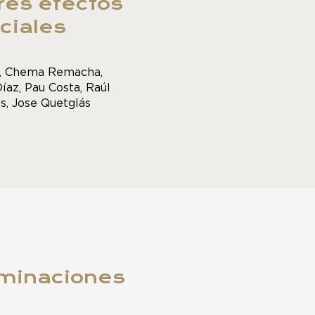
res efectos
ciales
u, Chema Remacha,
íaz, Pau Costa, Raúl
s, Jose Quetglás
minaciones