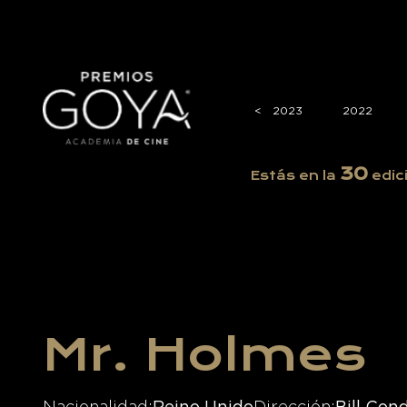
2026
2025
2024
<
<
2023
2022
30
Estás en la
edic
Mr. Holmes