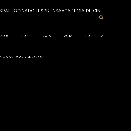
S
PATROCINADORES
PRENSA
ACADEMIA DE CINE
2015
2014
2013
2012
2011
>
>
2010
2
MIOS
PATROCINADORES