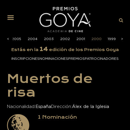
MENÚ
006
<
<
2005
2004
2003
2002
2001
2000
1999
>
>
199
14
Estás en la
edición de los Premios Goya
INSCRIPCIONES
NOMINACIONES
PREMIOS
PATROCINADORES
Muertos de
risa
Nacionalidad
España
Dirección
Álex de la Iglesia
1
Nominación