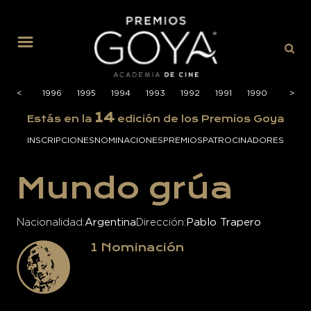
MENÚ
1997
<
<
1996
1995
1994
1993
1992
1991
1990
1989
>
>
14
Estás en la
edición de los Premios Goya
INSCRIPCIONES
NOMINACIONES
PREMIOS
PATROCINADORES
Mundo grúa
Nacionalidad
Argentina
Dirección
Pablo Trapero
1
Nominación