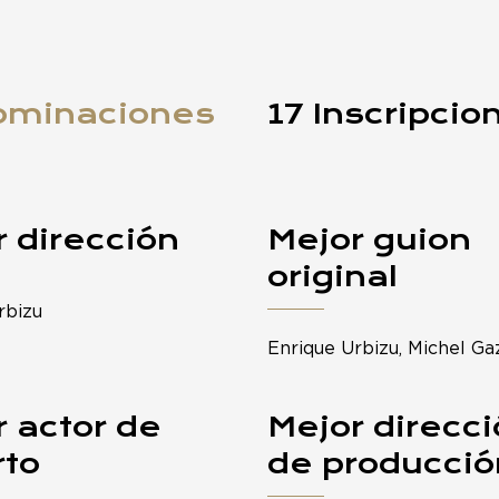
ominaciones
17 Inscripcio
 dirección
Mejor guion
original
rbizu
Enrique Urbizu, Michel G
 actor de
Mejor direcc
rto
de producció