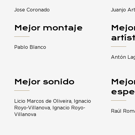
Jose Coronado
Juanjo Ar
Mejor montaje
Mejor
artís
Pablo Blanco
Antón La
Mejor sonido
Mejo
espe
Licio Marcos de Oliveira, Ignacio
Royo-Villanova, Ignacio Royo-
Raúl Rom
Villanova