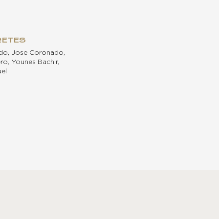
RETES
do, Jose Coronado,
ro, Younes Bachir,
el