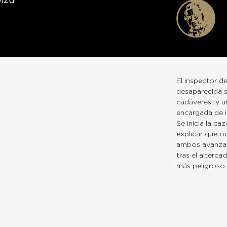
izu
El inspector de
desaparecida se
cadáveres…y un
encargada de in
Se inicia la c
explicar qué oc
ambos avanzan 
tras el alterc
más peligroso 