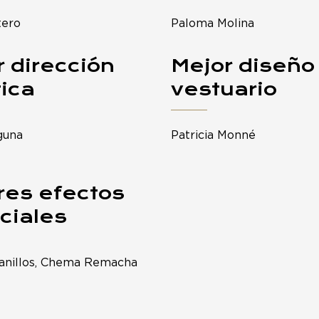
tero
Paloma Molina
 dirección
Mejor diseño
tica
vestuario
guna
Patricia Monné
res efectos
ciales
anillos, Chema Remacha