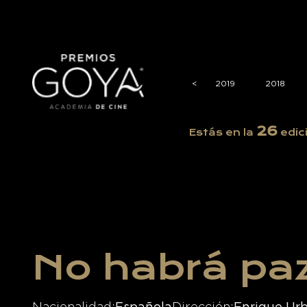
2023
2022
2021
2020
<
<
2019
2018
26
Estás en la
edic
No habrá pa