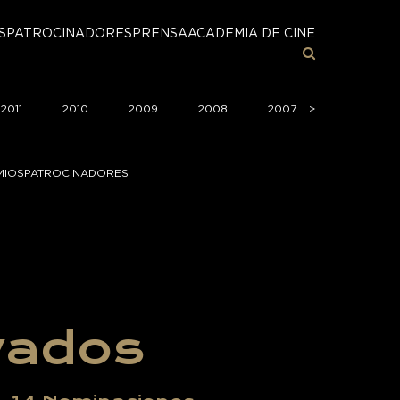
S
PATROCINADORES
PRENSA
ACADEMIA DE CINE
2011
2010
2009
2008
2007
>
>
2006
MIOS
PATROCINADORES
vados