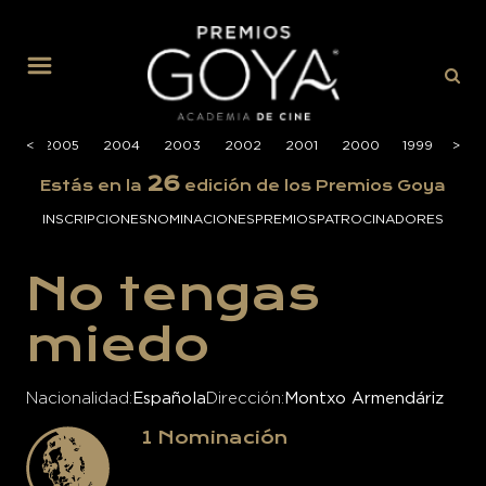
MENÚ
006
<
<
2005
2004
2003
2002
2001
2000
1999
>
>
199
26
Estás en la
edición de los Premios Goya
INSCRIPCIONES
NOMINACIONES
PREMIOS
PATROCINADORES
No tengas
miedo
Nacionalidad
Española
Dirección
Montxo Armendáriz
1
Nominación