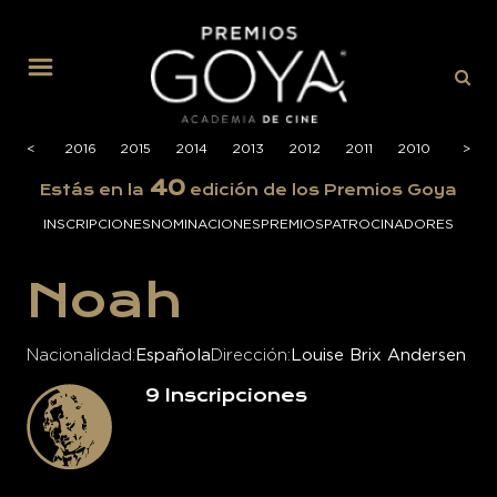
MENÚ
2017
<
2016
2015
2014
2013
2012
2011
2010
2009
>
40
Estás en la
edición de los Premios Goya
INSCRIPCIONES
NOMINACIONES
PREMIOS
PATROCINADORES
Noah
Nacionalidad
Española
Dirección
Louise Brix Andersen
9
Inscripciones