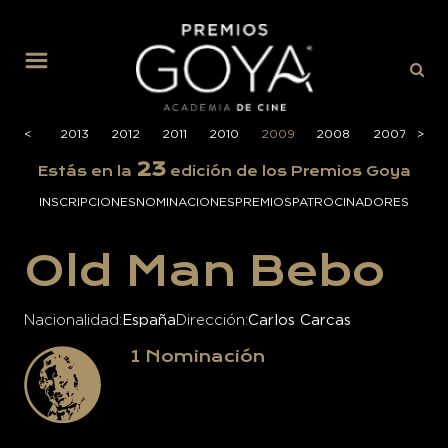
MENÚ
2014
<
<
2013
2012
2011
2010
2009
2008
2007
>
>
20
23
Estás en la
edición de los Premios Goya
INSCRIPCIONES
NOMINACIONES
PREMIOS
PATROCINADORES
Old Man Bebo
Nacionalidad
España
Dirección
Carlos Carcas
1
Nominación