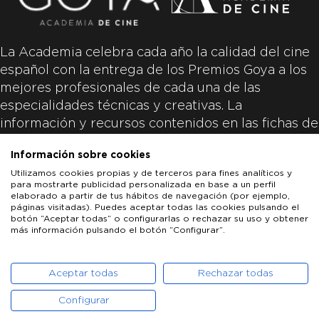
La Academia celebra cada año la calidad del cine
español con la entrega de los Premios Goya a los
mejores profesionales de cada una de las
especialidades técnicas y creativas. La
información y recursos contenidos en las fichas de
las películas inscritas es aportada por las
Información sobre cookies
productoras de las películas y responsabilidad
Utilizamos cookies propias y de terceros para fines analíticos y
única y exclusiva de las mismas.
para mostrarte publicidad personalizada en base a un perfil
elaborado a partir de tus hábitos de navegación (por ejemplo,
páginas visitadas). Puedes aceptar todas las cookies pulsando el
botón “Aceptar todas” o configurarlas o rechazar su uso y obtener
más información pulsando el botón “Configurar”.
LOS GOYA
GOYA DE HONOR
GOYA INTERNACIONAL
ACADEMIA DE CINE
PATROCINADORES
PRENSA
CONTACTO
Aceptar todas
Rechazar todas
Configurar
POLÍTICA DE COOKIES
AVISO LEGAL