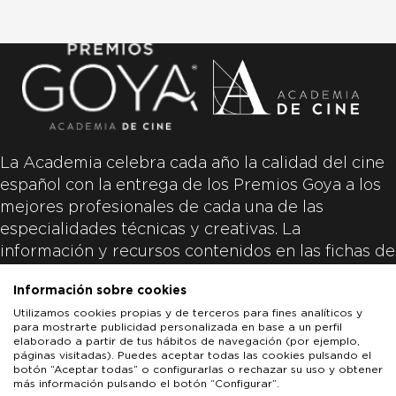
La Academia celebra cada año la calidad del cine
español con la entrega de los Premios Goya a los
mejores profesionales de cada una de las
especialidades técnicas y creativas. La
información y recursos contenidos en las fichas de
las películas inscritas es aportada por las
Información sobre cookies
productoras de las películas y responsabilidad
Utilizamos cookies propias y de terceros para fines analíticos y
única y exclusiva de las mismas.
para mostrarte publicidad personalizada en base a un perfil
elaborado a partir de tus hábitos de navegación (por ejemplo,
páginas visitadas). Puedes aceptar todas las cookies pulsando el
botón “Aceptar todas” o configurarlas o rechazar su uso y obtener
más información pulsando el botón “Configurar”.