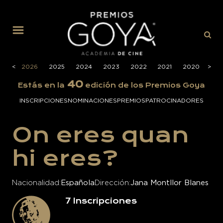
MENÚ
<
2026
2025
2024
2023
2022
2021
2020
>
201
40
Estás en la
edición de los Premios Goya
INSCRIPCIONES
NOMINACIONES
PREMIOS
PATROCINADORES
On eres quan
hi eres?
Nacionalidad
Española
Dirección
Jana Montllor Blanes
7
Inscripciones