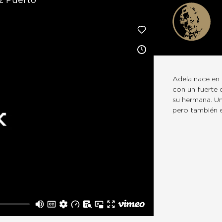
z Puerto
Adela nace en 
con un fuerte 
su hermana. U
pero también 