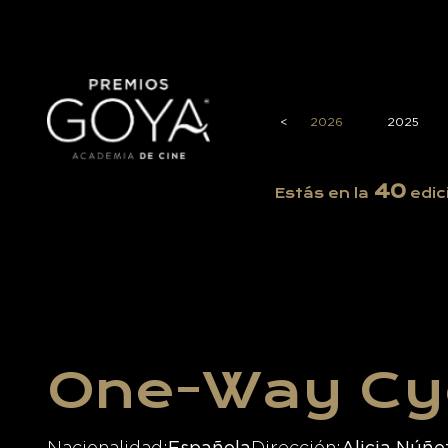
<
2026
2025
40
Estás en la
edic
One-Way Cy