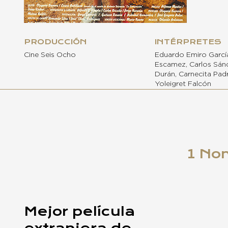
PRODUCCIÓN
INTÉRPRETES
Cine Seis Ocho
Eduardo Emiro García
Escamez, Carlos Sán
Durán, Carnecita Pad
Yoleigret Falcón
1 No
Mejor película
extranjera de