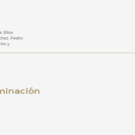
, Elisa
chez, Pedro
rón y
minación