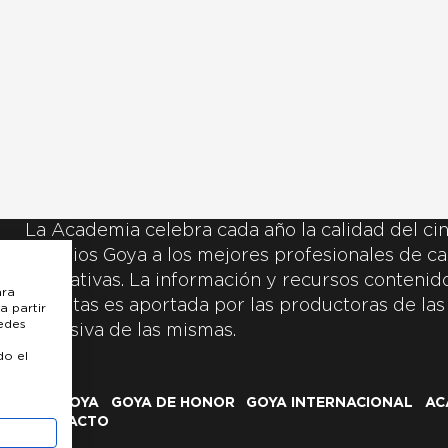
La Academia celebra cada año la calidad del cin
Premios Goya a los mejores profesionales de ca
y creativas. La información y recursos contenidos
ara
inscritas es aportada por las productoras de las
a partir
uedes
exclusiva de las mismas.
do el
LOS GOYA
GOYA DE HONOR
GOYA INTERNACIONAL
AC
CONTACTO