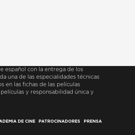
e español con la entrega de los
da una de las especialidades técnicas
 en las fichas de las películas
 películas y responsabilidad única y
ADEMIA DE CINE
PATROCINADORES
PRENSA