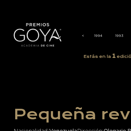
1998
1997
1996
1995
<
<
1994
1993
1
Estás en la
edici
Pequeña re