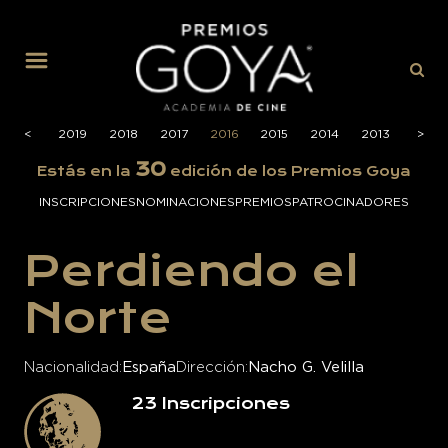
MENÚ
2020
<
<
2019
2018
2017
2016
2015
2014
2013
2012
>
>
30
Estás en la
edición de los Premios Goya
INSCRIPCIONES
NOMINACIONES
PREMIOS
PATROCINADORES
Perdiendo el
Norte
Nacionalidad
España
Dirección
Nacho G. Velilla
23
Inscripciones