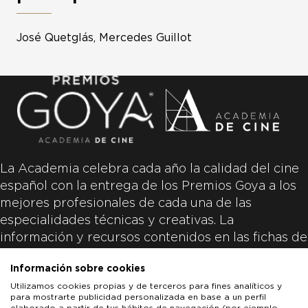
José Quetglás, Mercedes Guillot
La Academia celebra cada año la calidad del cine
español con la entrega de los Premios Goya a los
mejores profesionales de cada una de las
especialidades técnicas y creativas. La
información y recursos contenidos en las fichas de
las películas inscritas es aportada por las
Información sobre cookies
productoras de las películas y responsabilidad
Utilizamos cookies propias y de terceros para fines analíticos y
única y exclusiva de las mismas.
para mostrarte publicidad personalizada en base a un perfil