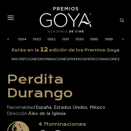
MENÚ
1995
<
<
1994
1993
1992
1991
1990
1989
1988
1987
>
>
12
Estás en la
edición de los Premios Goya
INSCRIPCIONES
NOMINACIONES
PREMIOS
PATROCINADORES
Perdita
Durango
Nacionalidad
España, Estados Unidos, México
Dirección
Álex de la Iglesia
4
Nominaciones