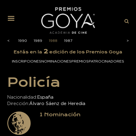
MENÚ
1991
<
<
1990
1989
1988
1987
>
>
2
Estás en la
edición de los Premios Goya
INSCRIPCIONES
NOMINACIONES
PREMIOS
PATROCINADORES
Policía
Nacionalidad
España
Dirección
Álvaro Sáenz de Heredia
1
Nominación