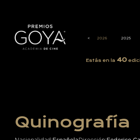
<
2026
2025
40
Estás en la
edic
Quinografía