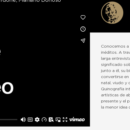
ardone, Mariano Donoso
Conocemos a Q
inéditos. A tra
larga entrevis
significado sob
junto a él, su 
convertirse en
natal, viudo y 
Quinografía in
artísticas de 
presente y el 
la menor idea 