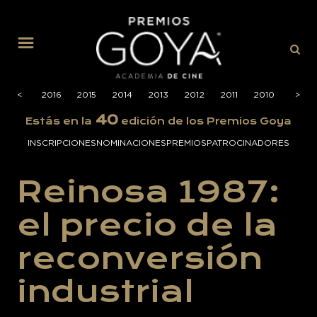
MENÚ
2017
<
2016
2015
2014
2013
2012
2011
2010
2009
>
40
Estás en la
edición de los Premios Goya
INSCRIPCIONES
NOMINACIONES
PREMIOS
PATROCINADORES
Reinosa 1987:
el precio de la
reconversión
industrial