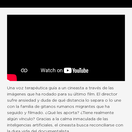
Una voz terapéutica guía a un cineasta a través de las
imágenes que ha rodado para su último film. El director
sufre ansiedad y duda de qué distancia lo separa o lo une
con la familia de gitanos rumanos migrantes que ha
seguido y filmado. ¿Qué les aporta? ¿Tiene realmente
algún vínculo? Gracias a la calma inmaculada de las
inteligencias artificiales, el cineasta busca reconciliarse con
la dura vida del documentalista.