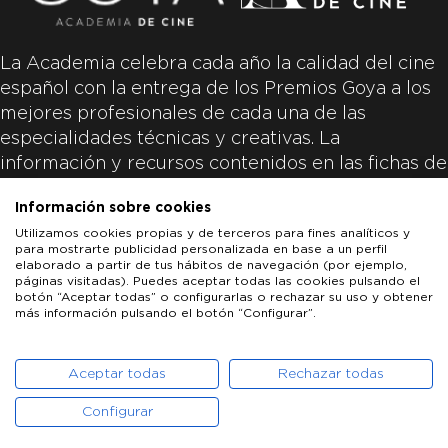
La Academia celebra cada año la calidad del cine
español con la entrega de los Premios Goya a los
mejores profesionales de cada una de las
especialidades técnicas y creativas. La
información y recursos contenidos en las fichas de
las películas inscritas es aportada por las
Información sobre cookies
productoras de las películas y responsabilidad
Utilizamos cookies propias y de terceros para fines analíticos y
única y exclusiva de las mismas.
para mostrarte publicidad personalizada en base a un perfil
elaborado a partir de tus hábitos de navegación (por ejemplo,
páginas visitadas). Puedes aceptar todas las cookies pulsando el
botón “Aceptar todas” o configurarlas o rechazar su uso y obtener
más información pulsando el botón “Configurar”.
LOS GOYA
GOYA DE HONOR
GOYA INTERNACIONAL
ACADEMIA DE CINE
PATROCINADORES
PRENSA
CONTACTO
Aceptar todas
Rechazar todas
Configurar
POLÍTICA DE COOKIES
AVISO LEGAL
POLÍTICA DE PRIVACIDAD