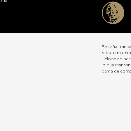
mma
Bretaña frances
retrato matrim
Héloise no ace
lo que Marianne
dama de compañ