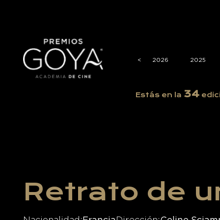
<
<
2026
2025
34
Estás en la
edic
Retrato de u