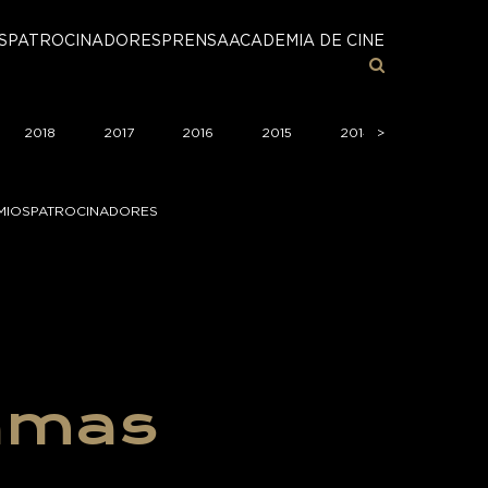
S
PATROCINADORES
PRENSA
ACADEMIA DE CINE
2018
2017
2016
2015
2014
>
>
2013
MIOS
PATROCINADORES
lamas