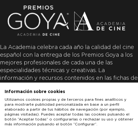
La Academia celebra cada año la calidad del cine
español con la entrega de los Premios Goya a los
mejores profesionales de cada una de las
especialidades técnicas y creativas. La
información y recursos contenidos en las fichas de
las películas inscritas es aportada por las
Información sobre cookies
productoras de las películas y responsabilidad
Utilizamos cookies propias y de terceros para fines analíticos y
única y exclusiva de las mismas.
para mostrarte publicidad personalizada en base a un perfil
elaborado a partir de tus hábitos de navegación (por ejemplo,
páginas visitadas). Puedes aceptar todas las cookies pulsando el
botón “Aceptar todas” o configurarlas o rechazar su uso y obtener
más información pulsando el botón “Configurar”.
LOS GOYA
GOYA DE HONOR
GOYA INTERNACIONAL