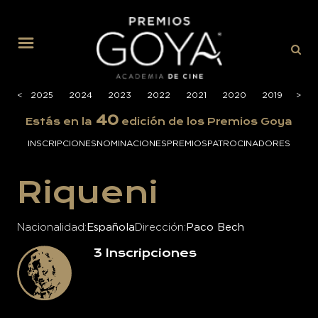
MENÚ
026
<
2025
2024
2023
2022
2021
2020
2019
>
201
40
Estás en la
edición de los Premios Goya
INSCRIPCIONES
NOMINACIONES
PREMIOS
PATROCINADORES
Riqueni
Nacionalidad
Española
Dirección
Paco Bech
3
Inscripciones